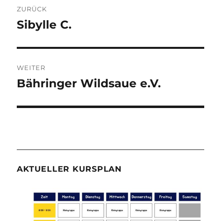
Beitragsnavigation
ZURÜCK
Sibylle C.
Vorheriger
Beitrag:
WEITER
Bähringer Wildsaue e.V.
Nächster
Beitrag:
AKTUELLER KURSPLAN