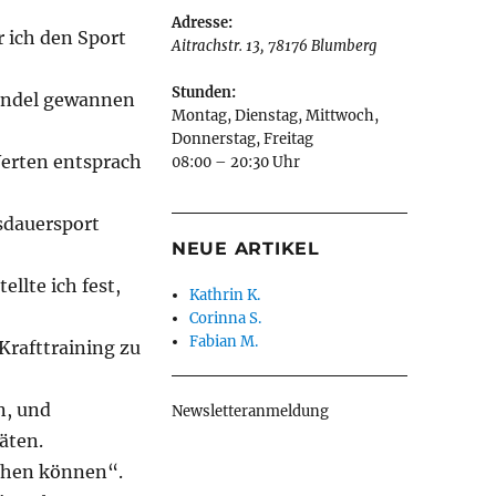
Adresse:
r ich den Sport
Aitrachstr. 13
,
78176
Blumberg
Stunden:
wandel gewannen
Montag, Dienstag, Mittwoch,
Donnerstag, Freitag
Werten entsprach
08:00 – 20:30 Uhr
sdauersport
NEUE ARTIKEL
llte ich fest,
Kathrin K.
Corinna S.
Fabian M.
Krafttraining zu
en, und
Newsletteranmeldung
äten.
gehen können“.