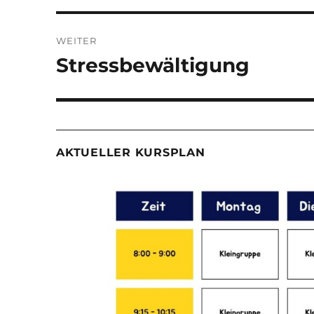
WEITER
Stressbewältigung
Nächster
Beitrag:
AKTUELLER KURSPLAN