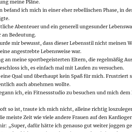
zung meine Pläne.
n befand ich mich in einer eher rebellischen Phase, in de
gte.
htliche Abenteuer und ein generell ungesunder Lebens
 an Bedeutung.
urde mir bewusst, dass dieser Lebensstil nicht meinen 
eine angestrebte Lebensweise war.
g an meine sportbegeisterten Eltern, die regelmäßig Au
eschloss ich, es einfach mal mit Laufen zu versuchen.
eine Qual und überhaupt kein Spaß für mich. Frustriert ste
gentlich auch abnehmen wollte.
egann ich, ein Fitnessstudio zu besuchen und mich dem 
oft so ist, traute ich mich nicht, alleine richtig loszuleg
ie meiste Zeit wie viele andere Frauen auf den Kardioger
mir: „Super, dafür hätte ich genauso gut weiter joggen 