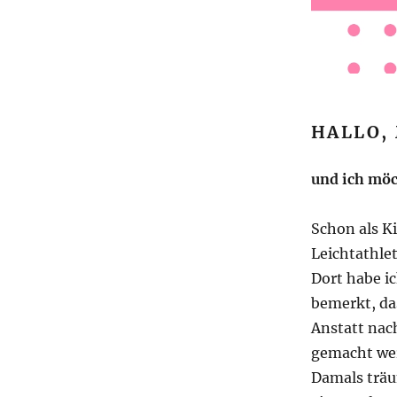
HALLO,
und ich möc
Schon als K
Leichtathlet
Dort habe i
bemerkt, das
Anstatt nac
gemacht wer
Damals träu