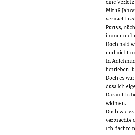
eine Verlet
Mit 18 Jahre
vernachlässi
Partys, näc
immer mehr
Doch bald w
und nicht m
In Anlehnun
betrieben, b
Doch es war 
dass ich ei
Daraufhin b
widmen.
Doch wie es 
verbrachte d
Ich dachte 