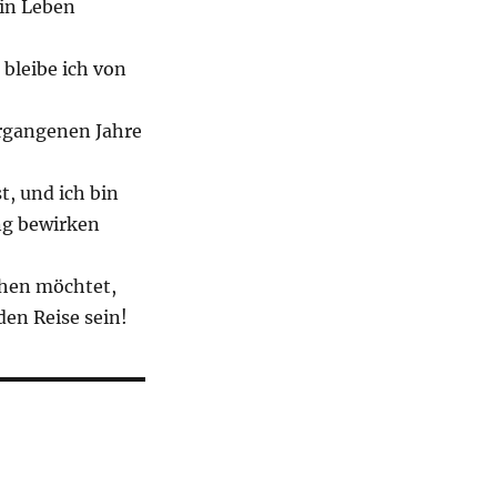
ein Leben
 bleibe ich von
rgangenen Jahre
t, und ich bin
ung bewirken
chen möchtet,
den Reise sein!