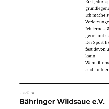
Erst Jahre 
grundlegend
Ich mache st
Verletzunge
Ich lerne s
gerne mit eu
Der Sport ha
fest davon 
kann.
Wenn ihr me
seid ihr hie
Beitragsnavigation
ZURÜCK
Bähringer Wildsaue e.V.
Vorheriger
Beitrag: