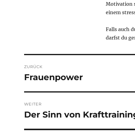
Motivation 
einem stress
Falls auch d
darfst du g
Beitragsnavigation
ZURÜCK
Frauenpower
Vorheriger
Beitrag:
WEITER
Der Sinn von Krafttrainin
Nächster
Beitrag: