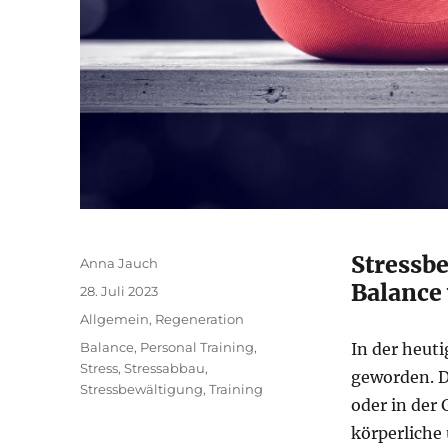
Stressbe
Autor
Anna Jauch
Balance
Veröffentlicht
28. Juli 2023
am
Kategorien
Allgemein
,
Regeneration
Schlagwörter
Balance
,
Personal Training
,
In der heuti
Stress
,
Stressabbau
,
geworden.
D
Stressbewältigung
,
Training
oder in der
körperliche 