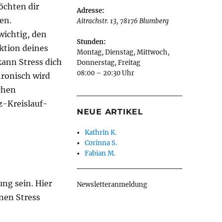
öchten dir
Adresse:
en.
Aitrachstr. 13
,
78176
Blumberg
wichtig, den
Stunden:
ktion deines
Montag, Dienstag, Mittwoch,
ann Stress dich
Donnerstag, Freitag
08:00 – 20:30 Uhr
hronisch wird
chen
z-Kreislauf-
NEUE ARTIKEL
Kathrin K.
Corinna S.
Fabian M.
ng sein. Hier
Newsletteranmeldung
inen Stress