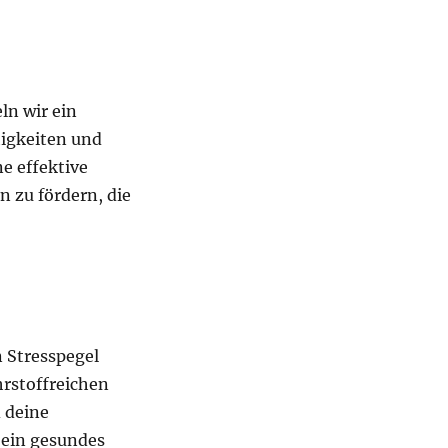
ln wir ein
igkeiten und
ne effektive
 zu fördern, die
 Stresspegel
hrstoffreichen
d deine
 ein gesundes