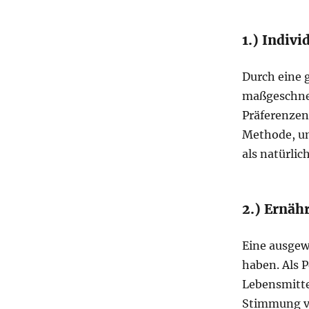
1.) Indivi
Durch eine g
maßgeschnei
Präferenzen 
Methode, um
als natürli
2.) Ernäh
Eine ausgew
haben. Als 
Lebensmittel
Stimmung ve