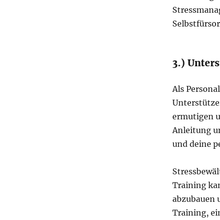
Stressmanag
Selbstfürsor
3.) Unter
Als Personal
Unterstützer
ermutigen un
Anleitung u
und deine pe
Stressbewäl
Training kan
abzubauen u
Training, e