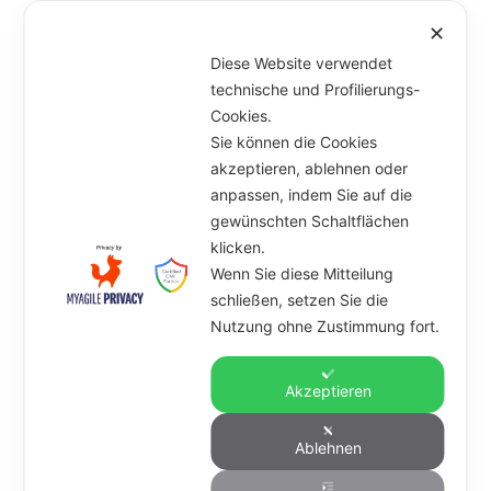
Veröffentlicht
27. Januar 2023
Kategorien
Sonstiges
,
Allgemein
Schlagwörter
Allergie
,
✕
am
Crossfit
,
Halbmarathon
,
Joggen
,
Krafttraining
,
Laufen
,
Manpower
,
Marcel
,
Sport
,
Training
Diese Website verwendet
Unterme
technische und Profilierungs-
Artikel
öffnen
Cookies.
Sie können die Cookies
Marcel & Anna
akzeptieren, ablehnen oder
anpassen, indem Sie auf die
Unterme
Angebot
öffnen
gewünschten Schaltflächen
klicken.
Kursplan
Wenn Sie diese Mitteilung
schließen, setzen Sie die
Kontakt
Nutzung ohne Zustimmung fort.
Datenschutz
Akzeptieren
Impressum
Ablehnen
Marcel
Marcel