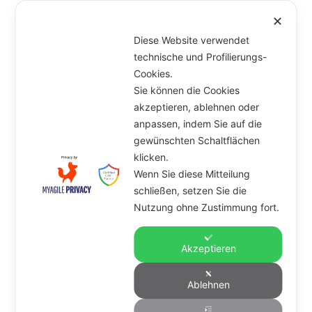
Veröffentlicht
27. Januar 2023
Kategorien
Sonstiges
,
Allgemein
Schlagwörter
Allergie
,
✕
am
Crossfit
,
Halbmarathon
,
Joggen
,
Krafttraining
,
Laufen
,
Manpower
,
Marcel
,
Sport
,
Training
Diese Website verwendet
Unterme
technische und Profilierungs-
Artikel
öffnen
Cookies.
Sie können die Cookies
Marcel & Anna
akzeptieren, ablehnen oder
anpassen, indem Sie auf die
Unterme
Angebot
öffnen
gewünschten Schaltflächen
klicken.
Kursplan
Wenn Sie diese Mitteilung
schließen, setzen Sie die
Kontakt
Nutzung ohne Zustimmung fort.
Datenschutz
Akzeptieren
Impressum
Ablehnen
Marcel
Marcel