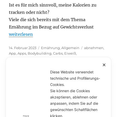
Ist es für mich sinnvoll, meine Kalorien zu
tracken oder nicht?
Viele die sich bereits mit dem Thema
Ernährung im Bezug auf Gewichtsverlust
„Kalorien zählen“
weiterlesen
Veröffentlicht
14. Februar 2023
Kategorien
Ernährung
,
Allgemein
Schlagwörter
abnehmen
,
am
App
,
Apps
,
Bodybuilding
,
Carbs
,
Eiweiß
,
Ernährungsgewohnheiten
,
Essgewohnheiten
,
Fat
,
Fett
,
Gewicht
,
Gewichtsverlust
,
Handy
,
Kalorien
,
✕
Kohlenhydrate
,
Makronährstoffe
,
Makros
,
Protein
,
Stress
,
Diese Website verwendet
tracken
,
Tracking
technische und Profilierungs-
Unterme
Artikel
Cookies.
öffnen
Sie können die Cookies
akzeptieren, ablehnen oder
Marcel & Anna
anpassen, indem Sie auf die
Unterme
gewünschten Schaltflächen
Angebot
öffnen
klicken.