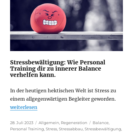
Stressbewältigung: Wie Personal
Training dir zu innerer Balance
verhelfen kann.
In der heutigen hektischen Welt ist Stress zu
einem allgegenwärtigen Begleiter geworden.
„Stressbewältigung“
weiterlesen
Veröffentlicht
28. Juli 2023
Kategorien
Allgemein
,
Regeneration
Schlagwörter
Balance
,
am
Personal Training
,
Stress
,
Stressabbau
,
Stressbewältigung
,