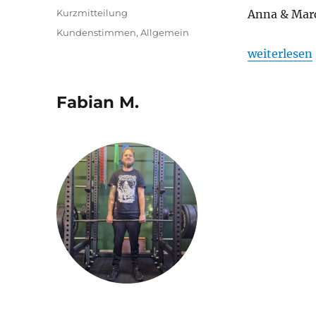
am
Format
Kurzmitteilung
Anna & Marc
Kategorien
Kundenstimmen
,
Allgemein
„Corinna S.
weiterlesen
Fabian M.