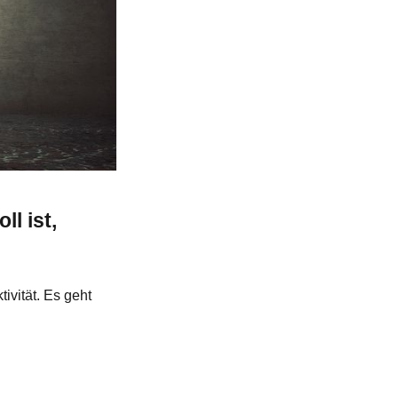
l ist,
tivität. Es geht
ing“