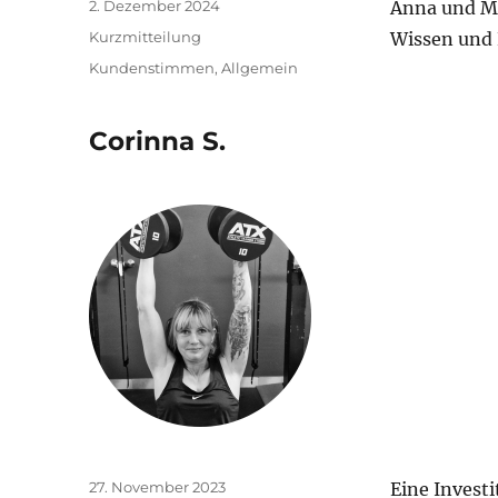
Veröffentlicht
2. Dezember 2024
Anna und Ma
am
Format
Kurzmitteilung
Wissen und 
Kategorien
Kundenstimmen
,
Allgemein
Corinna S.
Veröffentlicht
27. November 2023
Eine Investi