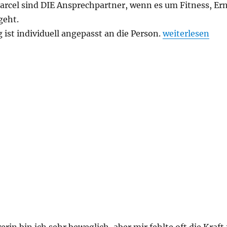
rcel sind DIE Ansprechpartner, wenn es um Fitness, E
geht.
 ist individuell angepasst an die Person.
„Fabian M.“
weiterlesen