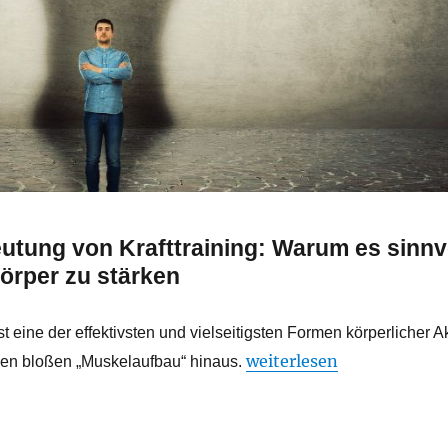
utung von Krafttraining:
Warum es sinnvol
örper zu stärken
ist eine der effektivsten und vielseitigsten Formen körperlicher Ak
„Der Sinn von Krafttrain
weiterlesen
den bloßen „Muskelaufbau“ hinaus.