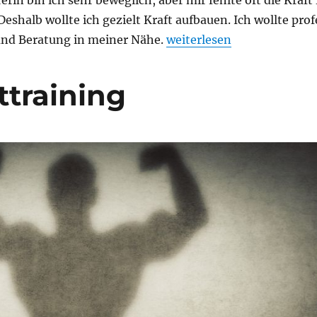
erin bin ich sehr beweglich, aber mir fehlte oft die Kraf
eshalb wollte ich gezielt Kraft aufbauen. Ich wollte prof
nd Beratung in meiner Nähe.
„Jasmin H.“
weiterlesen
ttraining