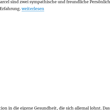
rcel sind zwei sympathische und freundliche Persönlich
Erfahrung.
„Kathrin K.“
weiterlesen
tion in die eigene Gesundheit, die sich allemal lohnt. Das