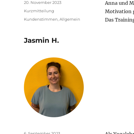
Veröffentlicht
20. November 2023
Anna und Ma
am
Format
Kurzmitteilung
Motivation 
Kategorien
Kundenstimmen
,
Allgemein
Das Training
Jasmin H.
Veröffentlicht
6. September 2023