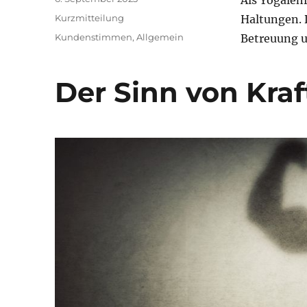
Als Yogalehr
am
Format
Kurzmitteilung
Haltungen. D
Kategorien
Kundenstimmen
,
Allgemein
Betreuung u
Der Sinn von Kraf