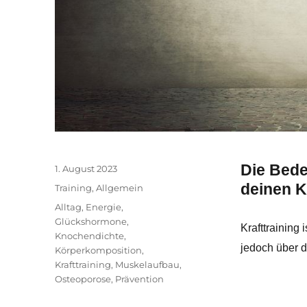
Die Bede
Veröffentlicht
1. August 2023
am
deinen K
Kategorien
Training
,
Allgemein
Schlagwörter
Alltag
,
Energie
,
Glückshormone
,
Krafttraining 
Knochendichte
,
jedoch über 
Körperkomposition
,
Krafttraining
,
Muskelaufbau
,
Osteoporose
,
Prävention