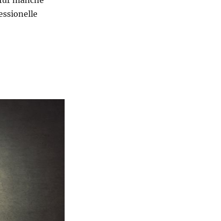
t für manche
essionelle