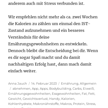
anderem auch mit Stress verbunden ist.
Wir empfehlen nicht mehr als ca. zwei Wochen
die Kalorien zu zählen um einmal den IST-
Zustand aufzunehmen und ein besseres
Verständnis für deine
Ernährungsgewohnheiten zu entwickeln.
Dennoch bleibt die Entscheidung bei dir. Wenn
es dir sogar Spaß macht und du damit
nachhaltigen Erfolg hast, dann mach damit
einfach weiter.
Autor
Anna Jauch
Veröffentlicht
14. Februar 2023
Kategorien
Ernährung
,
Allgemein
Schlagwörter
abnehmen
,
am
App
,
Apps
,
Bodybuilding
,
Carbs
,
Eiweiß
,
Ernährungsgewohnheiten
,
Essgewohnheiten
,
Fat
,
Fett
,
Gewicht
,
Gewichtsverlust
,
Handy
,
Kalorien
,
Kohlenhydrate
,
Makronährstoffe
,
Makros
,
Protein
,
Stress
,