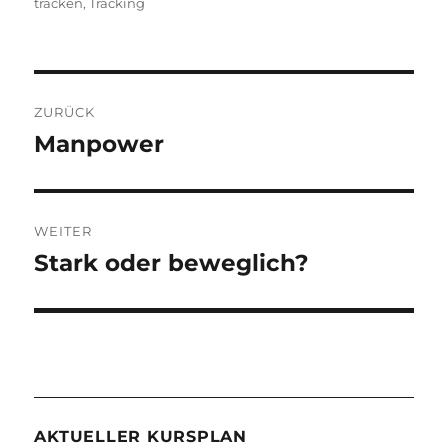
tracken
,
Tracking
Beitragsnavigation
ZURÜCK
Manpower
Vorheriger
Beitrag:
WEITER
Stark oder beweglich?
Nächster
Beitrag:
AKTUELLER KURSPLAN