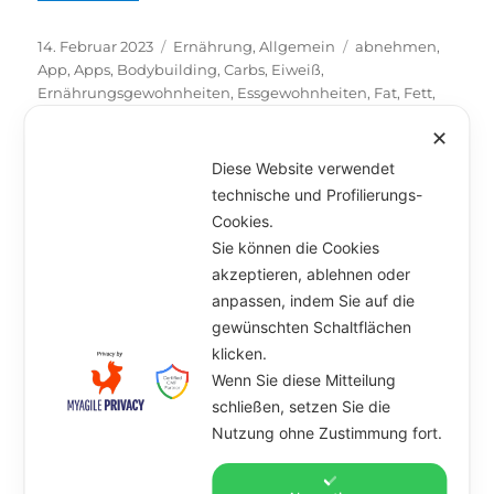
Veröffentlicht
14. Februar 2023
Kategorien
Ernährung
,
Allgemein
Schlagwörter
abnehmen
,
am
App
,
Apps
,
Bodybuilding
,
Carbs
,
Eiweiß
,
Ernährungsgewohnheiten
,
Essgewohnheiten
,
Fat
,
Fett
,
Gewicht
,
Gewichtsverlust
,
Handy
,
Kalorien
,
✕
Kohlenhydrate
,
Makronährstoffe
,
Makros
,
Protein
,
Stress
,
tracken
,
Tracking
Diese Website verwendet
technische und Profilierungs-
Unterme
Artikel
öffnen
Cookies.
Sie können die Cookies
Marcel & Anna
akzeptieren, ablehnen oder
anpassen, indem Sie auf die
Unterme
Angebot
öffnen
gewünschten Schaltflächen
klicken.
Kursplan
Wenn Sie diese Mitteilung
schließen, setzen Sie die
Kontakt
Nutzung ohne Zustimmung fort.
Datenschutz