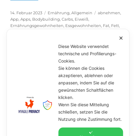
Veröffentlicht
14. Februar 2023
Kategorien
Ernährung
,
Allgemein
Schlagwörter
abnehmen
,
am
App
,
Apps
,
Bodybuilding
,
Carbs
,
Eiweiß
,
Ernährungsgewohnheiten
,
Essgewohnheiten
,
Fat
,
Fett
,
Gewicht
,
Gewichtsverlust
,
Handy
,
Kalorien
,
✕
Kohlenhydrate
,
Makronährstoffe
,
Makros
,
Protein
,
Stress
,
tracken
,
Tracking
Diese Website verwendet
technische und Profilierungs-
Unterme
Artikel
öffnen
Cookies.
Sie können die Cookies
Marcel & Anna
akzeptieren, ablehnen oder
anpassen, indem Sie auf die
Unterme
Angebot
öffnen
gewünschten Schaltflächen
klicken.
Kursplan
Wenn Sie diese Mitteilung
schließen, setzen Sie die
Kontakt
Nutzung ohne Zustimmung fort.
Datenschutz