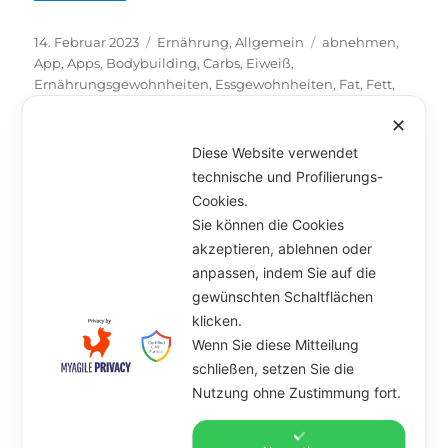
Veröffentlicht
14. Februar 2023
Kategorien
Ernährung
,
Allgemein
Schlagwörter
abnehmen
,
am
App
,
Apps
,
Bodybuilding
,
Carbs
,
Eiweiß
,
Ernährungsgewohnheiten
,
Essgewohnheiten
,
Fat
,
Fett
,
Gewicht
,
Gewichtsverlust
,
Handy
,
Kalorien
,
✕
Kohlenhydrate
,
Makronährstoffe
,
Makros
,
Protein
,
Stress
,
tracken
,
Tracking
Diese Website verwendet
technische und Profilierungs-
Unterme
Artikel
öffnen
Cookies.
Sie können die Cookies
Marcel & Anna
akzeptieren, ablehnen oder
anpassen, indem Sie auf die
Unterme
Angebot
öffnen
gewünschten Schaltflächen
klicken.
Kursplan
Wenn Sie diese Mitteilung
schließen, setzen Sie die
Kontakt
Nutzung ohne Zustimmung fort.
Datenschutz